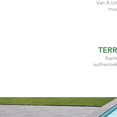
Van A to
maa
TERR
Aanle
authentie