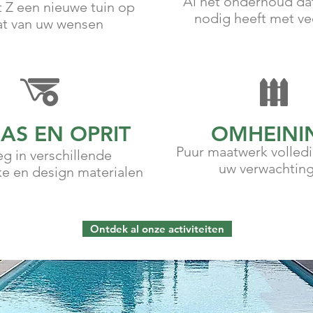
Al het onderhoud dat
t Z een nieuwe tuin op
nodig heeft met ve
t van uw wensen
AS EN OPRIT
OMHEINI
Puur maatwerk volled
g in verschillende
uw verwachtin
ke en design materialen
Ontdek al onze activiteiten