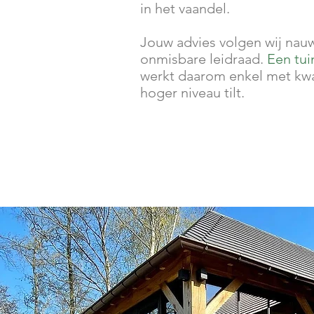
in het vaandel.
Jouw advies volgen wij nauw
onmisbare leidraad.
Een tui
werkt daarom enkel met kwa
hoger niveau tilt.