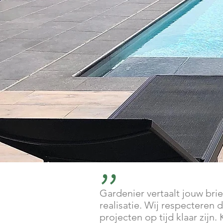
"
Gardenier vertaalt jouw brie
realisatie. Wij respecteren 
projecten op tijd klaar zij