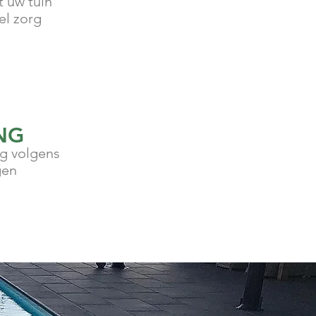
 uw tuin
el zorg
NG
ig volgens
gen