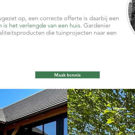
gezet op, een correcte offerte is daarbij een
n is het verlengde van een huis.
Gardenier
liteitsproducten die tuinprojecten naar een
Maak kennis